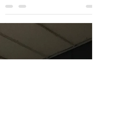
pandémie de la COVID-19. En réaction à la crise,
l’industrie du nettoyage fait un grand saut et...