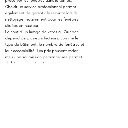
préserver les fenêtres dans le temps.
Choisir un service professionnel permet 
également de garantir la sécurité lors du 
nettoyage, notamment pour les fenêtres 
situées en hauteur.
Le coût d’un lavage de vitres au Québec 
dépend de plusieurs facteurs, comme le 
type de bâtiment, le nombre de fenêtres et 
leur accessibilité. Les prix peuvent varier, 
mais une soumission personnalisée permet 
d’obtenir une estimation précise.
Pour un résultat durable et sans traces, il est 
recommandé de privilégier un service 
professionnel adapté à vos besoins.
Voir tout
Posts récents